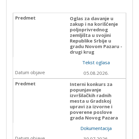
Oglas za davanje u
zakup i na korišćenje
poljoprivrednog
zemljišta u svojini
Republike Srbije u
gradu Novom Pazaru -
drugi krug
Tekst oglasa
05.08.2026.
Interni konkurs za
popunjavanje
izvršilačkih radnih
mesta u Gradskoj
upravi za izvorne i
poverene poslove
grada Novog Pazara
Dokumentacija
30.07.2026.