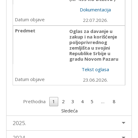
Dokumentacija
22.07.2026.
Oglas za davanje u
zakup i na korišćenje
poljoprivrednog
zemljišta u svojini
Republike Srbije u
gradu Novom Pazaru
Tekst oglasa
23.06.2026.
Prethodna
1
2
3
4
5
…
8
Sledeća
2025.
2024.