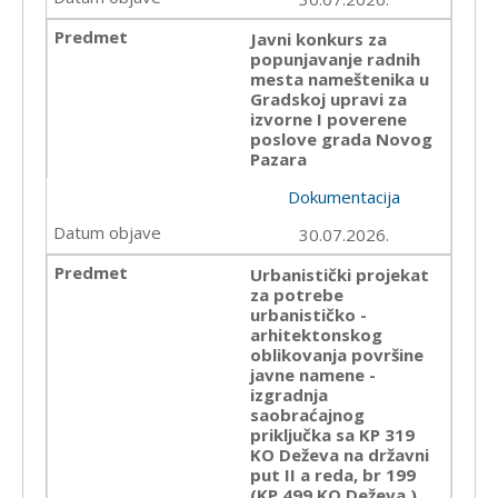
Javni konkurs za
popunjavanje radnih
mesta nameštenika u
Gradskoj upravi za
izvorne I poverene
poslove grada Novog
Pazara
Dokumentacija
30.07.2026.
Urbanistički projekat
za potrebe
urbanističko -
arhitektonskog
oblikovanja površine
javne namene -
izgradnja
saobraćajnog
priključka sa KP 319
KO Deževa na državni
put II a reda, br 199
(KP 499 KO Deževa )